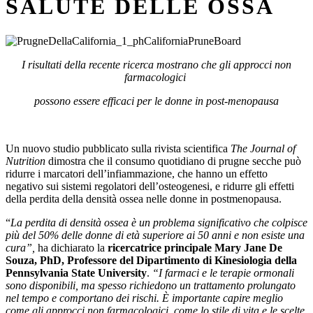
SALUTE DELLE OSSA
I risultati della recente ricerca mostrano che gli approcci non
farmacologici
possono essere efficaci per le donne in post-menopausa
Un nuovo studio pubblicato sulla rivista scientifica
The Journal of
Nutrition
dimostra che il consumo quotidiano di prugne secche può
ridurre i marcatori dell’infiammazione, che hanno un effetto
negativo sui sistemi regolatori dell’osteogenesi, e ridurre gli effetti
della perdita della densità ossea nelle donne in postmenopausa.
“
La perdita di densità ossea è un problema significativo che colpisce
più del 50% delle donne di età superiore ai 50 anni e non esiste una
cura”,
ha dichiarato la
ricercatrice principale Mary Jane De
Souza, PhD, Professore del Dipartimento di Kinesiologia della
Pennsylvania State University
.
“I farmaci e le terapie ormonali
sono disponibili, ma spesso richiedono un trattament
o prolungato
nel tempo
e comportano dei rischi. È importante capire meglio
come gli approcci non farmacologici, come lo stile di vita e le scelte