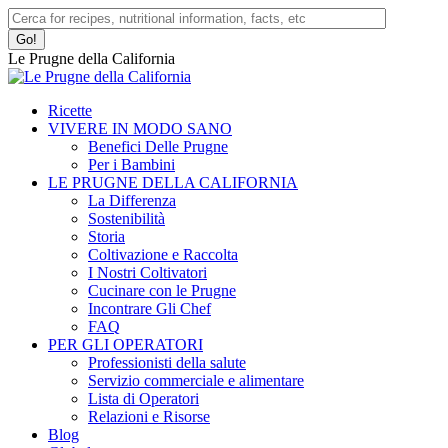
Skip
Facebook
Instagram
Search:
to
page
page
content
opens
opens
Le Prugne della California
in
in
new
new
window
window
Ricette
VIVERE IN MODO SANO
Benefici Delle Prugne
Per i Bambini
LE PRUGNE DELLA CALIFORNIA
La Differenza
Sostenibilità
Storia
Coltivazione e Raccolta
I Nostri Coltivatori
Cucinare con le Prugne
Incontrare Gli Chef
FAQ
PER GLI OPERATORI
Professionisti della salute
Servizio commerciale e alimentare
Lista di Operatori
Relazioni e Risorse
Blog