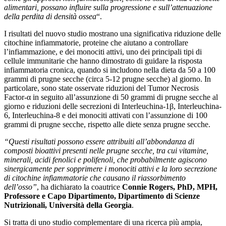
alimentari, possano influire sulla progressione e sull’attenuazione
della
perdita di densità ossea
“.
I risultati del nuovo studio mostrano una significativa riduzione delle
citochine infiammatorie, proteine che aiutano a controllare
l’infiammazione, e dei monociti attivi, uno dei principali tipi di
cellule immunitarie che hanno dimostrato di guidare la risposta
infiammatoria cronica, quando si includono nella dieta da 50 a 100
grammi di prugne secche (circa 5-12 prugne secche) al giorno. In
particolare, sono state osservate riduzioni del Tumor Necrosis
Factor-α in seguito all’assunzione di 50 grammi di prugne secche al
giorno e riduzioni delle secrezioni di Interleuchina-1β, Interleuchina-
6, Interleuchina-8 e dei monociti attivati con l’assunzione di 100
grammi di prugne secche, rispetto alle diete senza prugne secche.
“Questi risultati possono essere attribuiti all’abbondanza di
composti bioattivi presenti nelle prugne secche, tra cui vitamine,
minerali, acidi fenolici e polifenoli, che probabilmente agiscono
sinergicamente per sopprimere i monociti attivi e la loro secrezione
di citochine infiammatorie che causano il riassorbimento
dell’osso”
, ha dichiarato la coautrice
Connie Rogers, PhD, MPH,
Professore e Capo Dipartimento, Dipartimento di Scienze
Nutrizionali, Università della Georgia
.
Si tratta di uno studio complementare di una ricerca più ampia,