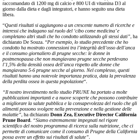
raccomandato di 1200 mg di calcio e 800 UI di vitamina D3 al
giorno dalla dieta e dagli integratori, e hanno seguito una dieta
libera.
“
Questi risultati si aggiungono a un crescente numero di ricerche e
interessi che indagano sul ruolo del ‘cibo come medicina’ e
completano altri studi che ho condotto utilizzando gli stessi dati”
, ha
dichiarato De Souza. “
Per esempio, lo studio precedente che ho
condotto ha mostrato connessioni tra l’integrità dell’osso dell’anca
e il consumo giornaliero di prugne secche: le donne in
postmenopausa che non mangiavano prugne secche perdevano
l’1,5% della densità ossea dell’anca rispetto alle donne che
mangiavano 5-6 prugne secche al giorno. Nel complesso, questi
risultati hanno una notevole importanza pratica, data la prevalenza
della perdita ossea in questa popolazione
“.
“Il nostro investimento nello studio PRUNE ha portato a molte
pubblicazioni importanti e a nuove scoperte che possono contribuire
a migliorare la salute pubblica e la consapevolezza del ruolo che gli
alimenti possono svolgere nella prevenzione e nella gestione delle
malattie”
, ha dichiarato
Donn Zea, Executive Director California
Prune Board
.
“Siamo estremamente impegnati nel rigore
scientifico del nostro programma di ricerca sulla nutrizione, che ci
permette di comunicare come il consumo di Prugne della California
possa avere un effetto sui risultati di salute”
.