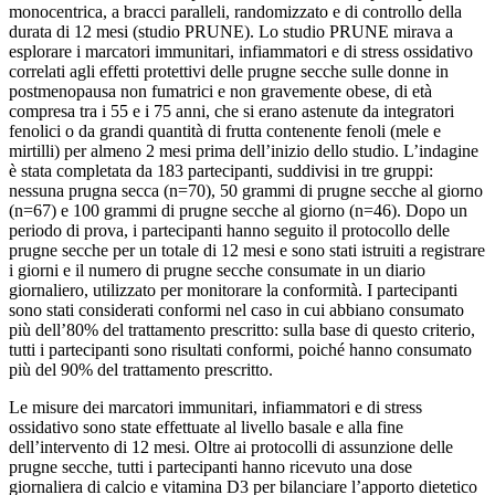
monocentrica, a bracci paralleli, randomizzato e di controllo
della
durata di 12 mesi (studio PRUNE). Lo studio PRUNE mirava a
esplorare i marcatori immunitari, infiammatori e di stress ossidativo
correlati agli effetti protettivi delle prugne secche sulle donne in
postmenopausa non fumatrici e non gravemente obese, di età
compresa tra i 55 e i 75 anni, che si erano astenute da integratori
fenolici o da grandi quantità di frutta contenente fenoli (mele e
mirtilli) per almeno 2 mesi prima dell’inizio dello studio. L’indagine
è stata completata da 183 partecipanti, suddivisi in tre gruppi:
nessuna prugna secca (n=70), 50 grammi di prugne secche al giorno
(n=67) e 100 grammi di prugne secche al giorno (n=46). Dopo un
periodo di prova, i partecipanti hanno seguito il protocollo delle
prugne secche per un totale di 12 mesi e sono stati istruiti a registrare
i giorni e il numero di prugne secche consumate in un diario
giornaliero, utilizzato per monitorare la conformità. I partecipanti
sono stati considerati conformi nel caso in cui abbiano consumato
più dell’80% del trattamento prescritto: sulla base di questo criterio,
tutti i partecipanti sono risultati conformi, poiché hanno consumato
più del 90% del trattamento prescritto.
Le misure dei marcatori immunitari, infiammatori e di stress
ossidativo sono state effettuate al livello basale e alla fine
dell’intervento di 12 mesi. Oltre ai protocolli di assunzione delle
prugne secche, tutti i partecipanti hanno ricevuto una dose
giornaliera di calcio e vitamina D3 per bilanciare l’apporto dietetico