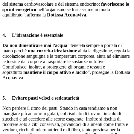
del sistema cardiovascolare e del sistema endocrino:
favoriscono lo
sprint energetico
nell’organismo se li si assume in modo
equilibrato”, afferma la
Dott.ssa Acquaviva
.
4. L’idratazione è essenziale
Da non dimenticare mai l’acqua
“tenetela sempre a portata di
mano perché
una corretta idratazione
aiuta la digestione, regola la
circolazione sanguigna e la temperatura corporea, aiuta ad eliminare
le tossine dal corpo e a trasportare le sostanze nutritive.
Contribuisce, inoltre, a proteggere gli organi e tessuti e
soprattutto
mantiene il corpo attivo e lucido
”, prosegue la Dott.ssa
Acquaviva.
5. Evitare pasti veloci e sedentarietà
Non perdere il ritmo dei pasti. Stando in casa tendiamo a non
mangiare più ad orari regolari, col risultato di trovarci in calo di
zuccheri e ad eccedere alle scorte esagerate. Inoltre si rischia di
ricorrere solo a cibi conservati, privandoci di alimenti come frutta e
verdura, ricchi di micronutrienti e di fibra, tanto preziosa per la