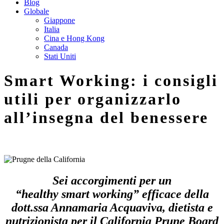
Blog
Globale
Giappone
Italia
Cina e Hong Kong
Canada
Stati Uniti
Smart Working: i consigli
utili per organizzarlo
all’insegna del benessere
Sei accorgimenti per un
“healthy
smart
working
” efficace della
dott.ssa Annamaria Acquaviva,
dietista e
nutrizionista per il California Prune Board