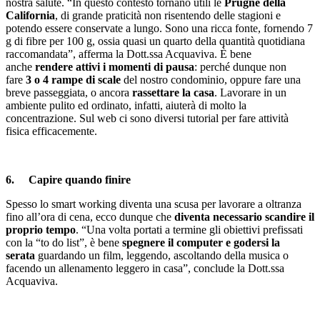
nostra salute. “In questo contesto tornano utili le
Prugne della
California
, di grande praticità non risentendo delle stagioni e
potendo essere conservate a lungo. Sono una ricca fonte, fornendo 7
g di fibre per 100 g, ossia quasi un quarto della quantità quotidiana
raccomandata”, afferma la Dott.ssa Acquaviva. È bene
anche
rendere attivi i momenti di pausa
: perché dunque non
fare
3 o 4 rampe di scale
del nostro condominio, oppure fare una
breve passeggiata, o ancora
rassettare la casa
. Lavorare in un
ambiente pulito ed ordinato, infatti, aiuterà di molto la
concentrazione. Sul web ci sono diversi tutorial per fare attività
fisica efficacemente.
6. Capire quando finire
Spesso lo
smart
working
diventa una scusa per lavorare a oltranza
fino all’ora di cena, ecco dunque che
diventa necessario scandire il
proprio tempo
. “Una volta portati a termine gli obiettivi prefissati
con la “to do list”, è bene
spegnere il computer e godersi la
serata
guardando un film, leggendo, ascoltando della musica o
facendo un allenamento leggero in casa”, conclude la Dott.ssa
Acquaviva.