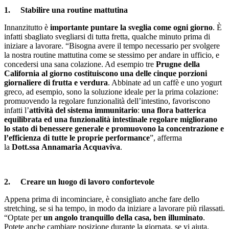
1. Stabilire una routine mattutina
Innanzitutto è
importante puntare la sveglia come ogni giorno
. È
infatti sbagliato svegliarsi di tutta fretta, qualche minuto prima di
iniziare a lavorare. “Bisogna avere il tempo necessario per svolgere
la nostra routine mattutina come se stessimo per andare in ufficio, e
concedersi una sana colazione. Ad esempio tre
Prugne
della
California al giorno
costituiscono una delle cinque porzioni
giornaliere di frutta e verdura
. Abbinate ad un caffè e uno yogurt
greco, ad esempio, sono la soluzione ideale per la prima colazione:
promuovendo la regolare funzionalità dell’intestino, favoriscono
infatti l’
attività del sistema immunitario
:
una flora batterica
equilibrata ed
una funzionalità intestinale regolare migliorano
lo stato di benessere generale e promuovono la concentrazione e
l’efficienza di tutte le
proprie performance
”, afferma
la
Dott.ssa
Annamaria Acquaviva
.
2. Creare un luogo di lavoro confortevole
Appena prima di incominciare, è consigliato anche fare dello
stretching, se si ha tempo, in modo da iniziare a lavorare più rilassati.
“Optate per
un angolo tranquillo
della casa, ben illuminato
.
Potete anche cambiare posizione durante la giornata, se vi aiuta.