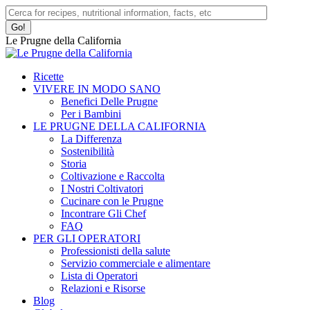
Skip
Facebook
Instagram
Search:
to
page
page
content
opens
opens
Le Prugne della California
in
in
new
new
window
window
Ricette
VIVERE IN MODO SANO
Benefici Delle Prugne
Per i Bambini
LE PRUGNE DELLA CALIFORNIA
La Differenza
Sostenibilità
Storia
Coltivazione e Raccolta
I Nostri Coltivatori
Cucinare con le Prugne
Incontrare Gli Chef
FAQ
PER GLI OPERATORI
Professionisti della salute
Servizio commerciale e alimentare
Lista di Operatori
Relazioni e Risorse
Blog