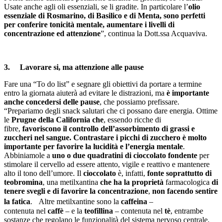
Usate anche agli oli essenziali, se li gradite. In particolare l’
olio
essenziale di Rosmarino, di Basilico e di Menta, sono perfetti
per conferire tonicità mentale, aumentare i livelli di
concentrazione ed attenzione
”, continua la Dott.ssa Acquaviva.
3. Lavorare si, ma attenzione alle pause
Fare una “To do list” e segnare gli obiettivi da portare a termine
entro la giornata aiuterà ad evitare le distrazioni, ma
è importante
anche concedersi delle pause
, che possiamo prefissare.
“Prepariamo degli snack salutari che ci possano dare energia. Ottime
le
Prugne della California che
, essendo ricche di
fibre,
favoriscono il controllo dell’assorbimento di grassi e
zuccheri nel sangue. Contrastare i picchi di zucchero è molto
importante per favorire la lucidità e l’energia mentale
.
Abbiniamole a
uno o due quadratini di cioccolato fondente
per
stimolare il cervello ad essere attento, vigile e reattivo e mantenere
alto il tono dell’umore. Il
cioccolato
è, infatti,
fonte soprattutto di
teobromina
, una metilxantina
che ha la proprietà
farmacologica
di
tenere svegli e di favorire la
concentrazione
,
non facendo sentire
la fatica
. Altre metilxantine sono la
caffeina
–
contenuta nel
caffè
– e la
teofillina
– contenuta nel
tè
, entrambe
sostanze che regolano le funzionalità del sistema nervoso centrale,