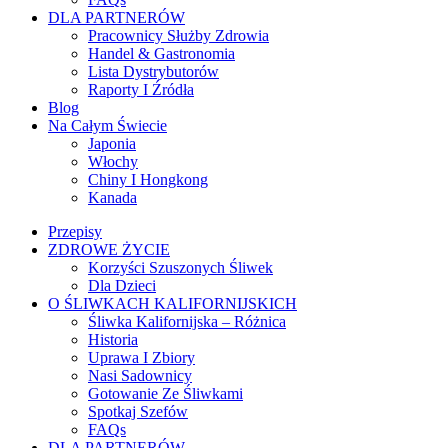
DLA PARTNERÓW
Pracownicy Służby Zdrowia
Handel & Gastronomia
Lista Dystrybutorów
Raporty I Źródła
Blog
Na Całym Świecie
Japonia
Włochy
Chiny I Hongkong
Kanada
Przepisy
ZDROWE ŻYCIE
Korzyści Szuszonych Śliwek
Dla Dzieci
O ŚLIWKACH KALIFORNIJSKICH
Śliwka Kalifornijska – Różnica
Historia
Uprawa I Zbiory
Nasi Sadownicy
Gotowanie Ze Śliwkami
Spotkaj Szefów
FAQs
DLA PARTNERÓW