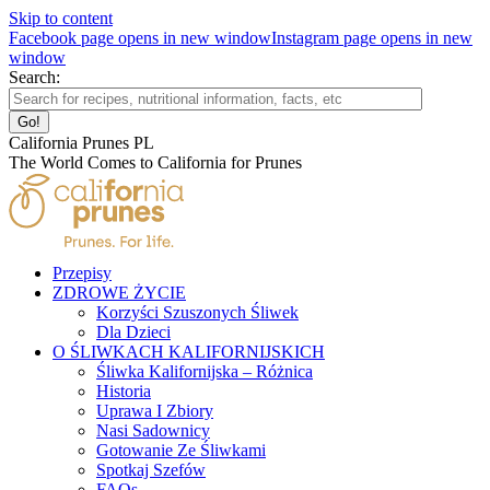
Skip to content
Facebook page opens in new window
Instagram page opens in new
window
Search:
California Prunes PL
The World Comes to California for Prunes
Przepisy
ZDROWE ŻYCIE
Korzyści Szuszonych Śliwek
Dla Dzieci
O ŚLIWKACH KALIFORNIJSKICH
Śliwka Kalifornijska – Różnica
Historia
Uprawa I Zbiory
Nasi Sadownicy
Gotowanie Ze Śliwkami
Spotkaj Szefów
FAQs